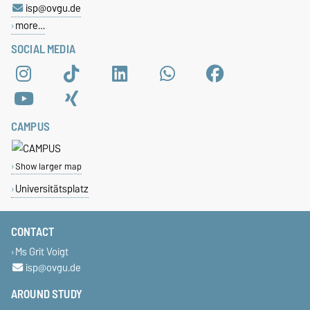
isp@ovgu.de
more…
SOCIAL MEDIA
CAMPUS
Show larger map
Universitätsplatz
CONTACT
Ms Grit Voigt
isp@ovgu.de
AROUND STUDY